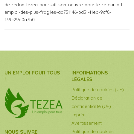
de-redon-tezea-poursuit-son-oeuvre-pour-le-retour-a-l-
emploi-des-plus-fragiles-aa751146-bd51-11eb-9cf8-
f39c29e0a7b0
UN EMPLOI POUR TOUS
INFORMATIONS
!
LÉGALES
Politique de cookies (UE)
Déclaration de
confidentialité (UE)
Imprint
Avertissement
NOUS SUIVRE
Politique de cookies