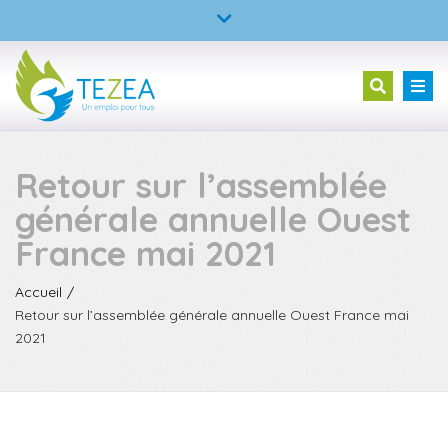
×
TEZEA – L’entreprise à but d’emploi
Fermer
la
02 23 30 99 05
Tog
Recherc
barre
nav
supérieure
Retour sur l’assemblée
générale annuelle Ouest
France mai 2021
Accueil
Retour sur l’assemblée générale annuelle Ouest France mai
2021