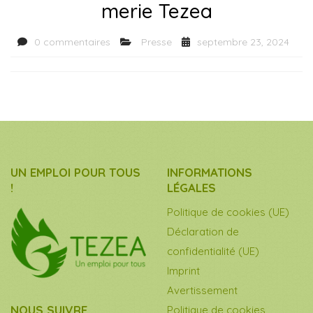
merie Tezea
0 commentaires
Presse
septembre 23, 2024
UN EMPLOI POUR TOUS
INFORMATIONS
!
LÉGALES
Politique de cookies (UE)
Déclaration de
confidentialité (UE)
Imprint
Avertissement
NOUS SUIVRE
Politique de cookies