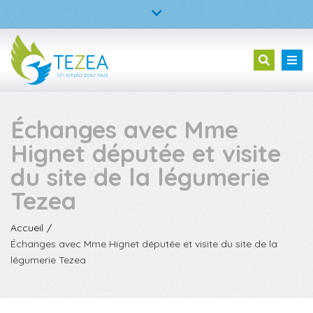
×
TEZEA – L’entreprise à but d’emploi
Fermer
la
02 23 30 99 05
Tog
Recherc
barre
nav
supérieure
Échanges avec Mme
Hignet députée et visite
du site de la légumerie
Tezea
Accueil
Échanges avec Mme Hignet députée et visite du site de la
légumerie Tezea