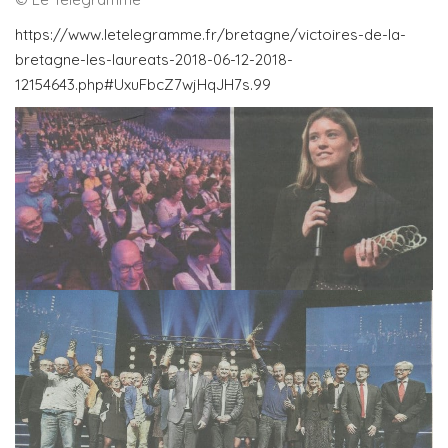
https://www.letelegramme.fr/bretagne/victoires-de-la-
bretagne-les-laureats-2018-06-12-2018-
12154643.php#UxuFbcZ7wjHqJH7s.99