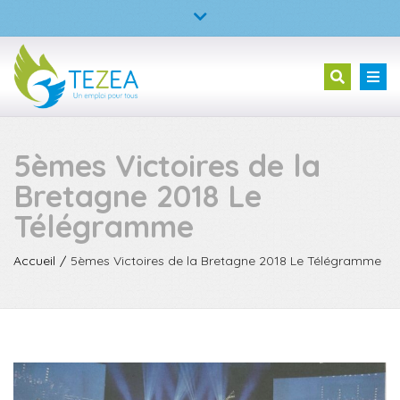
×
TEZEA – L’entreprise à but d’emploi
Fermer
la
02 23 30 99 05
Tog
Recherc
barre
nav
supérieure
5èmes Victoires de la
Bretagne 2018 Le
Télégramme
Accueil
5èmes Victoires de la Bretagne 2018 Le Télégramme