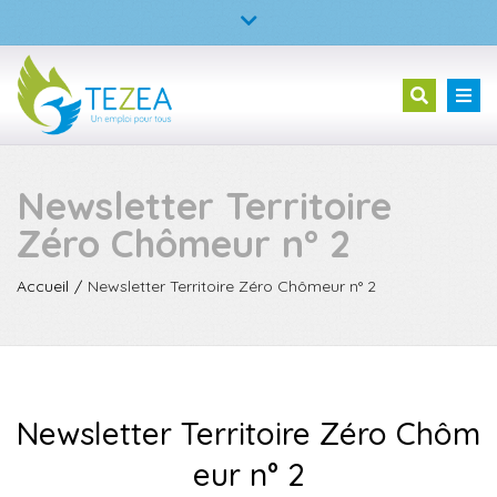
×
TEZEA – L’entreprise à but d’emploi
Fermer
la
02 23 30 99 05
Tog
Recherc
barre
nav
supérieure
Newsletter Territoire
Zéro Chômeur n° 2
Accueil
Newsletter Territoire Zéro Chômeur n° 2
Newsletter Territoire Zéro Chôm
eur n° 2