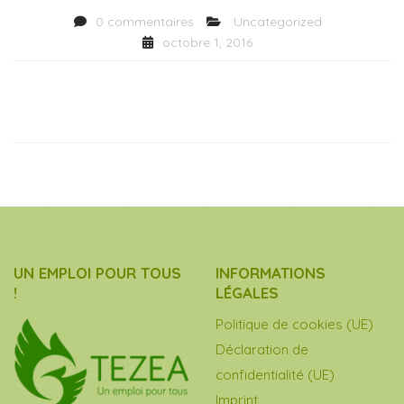
0 commentaires
Uncategorized
octobre 1, 2016
UN EMPLOI POUR TOUS
INFORMATIONS
!
LÉGALES
Politique de cookies (UE)
Déclaration de
confidentialité (UE)
Imprint