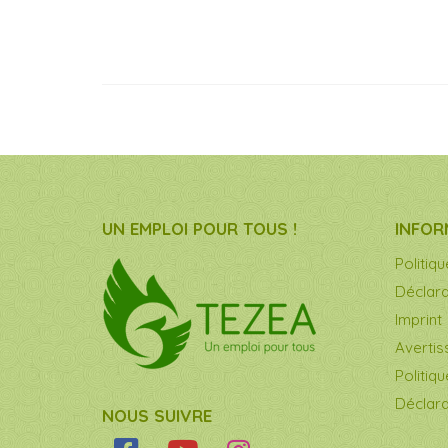
UN EMPLOI POUR TOUS !
INFOR
Politiq
Déclara
Imprint
Averti
Politiq
Déclara
NOUS SUIVRE