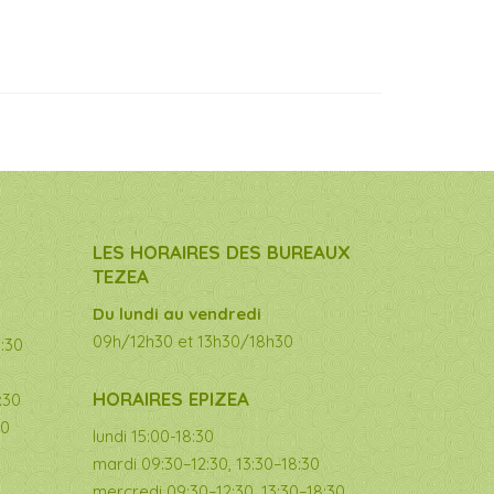
LES HORAIRES DES BUREAUX
TEZEA
Du lundi au vendredi
09h/12h30 et 13h30/18h30
8:30
HORAIRES EPIZEA
:30
30
lundi 15:00-18:30
mardi 09:30–12:30, 13:30–18:30
mercredi 09:30–12:30, 13:30–18:30