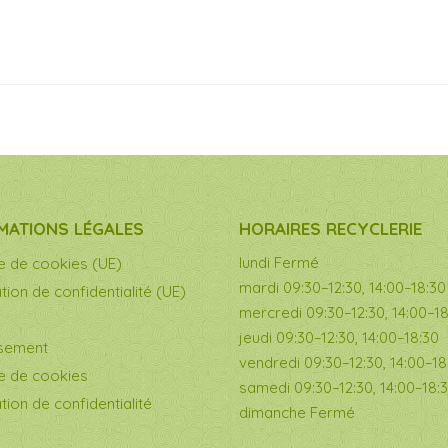
MATIONS LÉGALES
HORAIRES RECYCLERIE
lundi Fermé
ue de cookies (UE)
mardi 09:30–12:30, 14:00–18:30
tion de confidentialité (UE)
mercredi 09:30–12:30, 14:00–1
jeudi 09:30–12:30, 14:00–18:30
ssement
vendredi 09:30–12:30, 14:00–18
ue de cookies
samedi 09:30–12:30, 14:00–18:
tion de confidentialité
dimanche Fermé