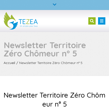
×
TEZEA – L’entreprise à but d’emploi
Fermer
la
02 23 30 99 05
Tog
Recherc
barre
nav
supérieure
Newsletter Territoire
Zéro Chômeur n° 5
Accueil
Newsletter Territoire Zéro Chômeur n° 5
Newsletter Territoire Zéro Chôm
eur n° 5