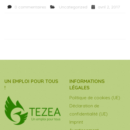
0 commentaires
Uncategorized
avril 2, 2017
UN EMPLOI POUR TOUS
INFORMATIONS
!
LÉGALES
Politique de cookies (UE)
Déclaration de
confidentialité (UE)
Imprint