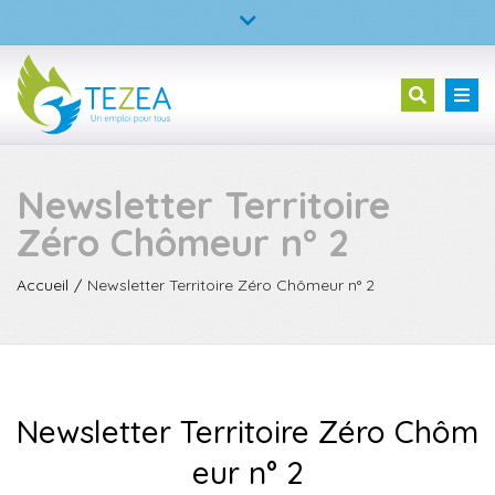
×
TEZEA – L’entreprise à but d’emploi
Fermer
la
02 23 30 99 05
Tog
Recherc
barre
nav
supérieure
Newsletter Territoire
Zéro Chômeur n° 2
Accueil
Newsletter Territoire Zéro Chômeur n° 2
Newsletter Territoire Zéro Chôm
eur n° 2