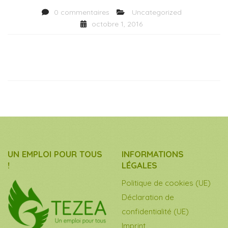
0 commentaires
Uncategorized
octobre 1, 2016
UN EMPLOI POUR TOUS
INFORMATIONS
!
LÉGALES
Politique de cookies (UE)
Déclaration de
confidentialité (UE)
Imprint