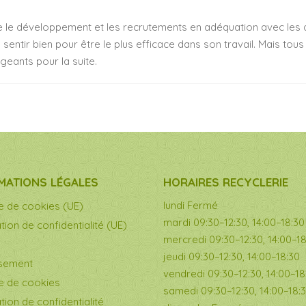
re le développement et les recrutements en adéquation avec les ac
 sentir bien pour être le plus efficace dans son travail. Mais tou
geants pour la suite.
MATIONS LÉGALES
HORAIRES RECYCLERIE
lundi Fermé
ue de cookies (UE)
mardi 09:30–12:30, 14:00–18:30
tion de confidentialité (UE)
mercredi 09:30–12:30, 14:00–1
jeudi 09:30–12:30, 14:00–18:30
ssement
vendredi 09:30–12:30, 14:00–18
ue de cookies
samedi 09:30–12:30, 14:00–18:
tion de confidentialité