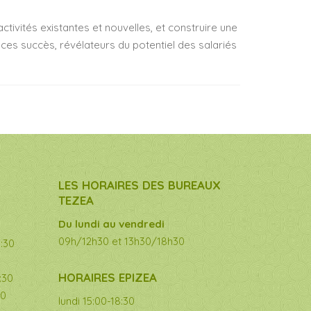
tivités existantes et nouvelles, et construire une
s ces succès, révélateurs du potentiel des salariés
LES HORAIRES DES BUREAUX
TEZEA
Du lundi au vendredi
09h/12h30 et 13h30/18h30
8:30
HORAIRES EPIZEA
:30
30
lundi 15:00-18:30