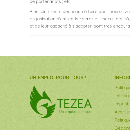
de partenariats ; etc.
Bien sûr, il reste beaucoup à faire pour poursuiv
organisation d’entreprise sereine : chacun doit s’y
et de leur capacité à s’adapter, sont très encoura
UN EMPLOI POUR TOUS !
INFOR
Politiq
Déclara
Imprint
Averti
Politiq
Déclara