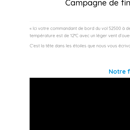
Campagne de fina
« Ici votre commandant de bord du vol 52500 à des
température est de 12°C avec un léger vent d’ouest.
C’est la tête dans les étoiles que nous vous écri
Notre f