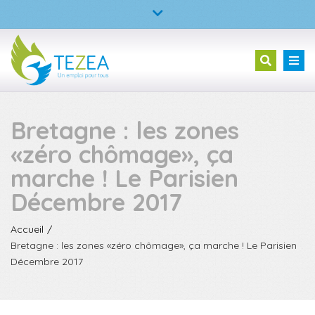
×
TEZEA – L’entreprise à but d’emploi
Fermer
la
02 23 30 99 05
Tog
Recherc
barre
nav
supérieure
Bretagne : les zones
«zéro chômage», ça
marche ! Le Parisien
Décembre 2017
Accueil
Bretagne : les zones «zéro chômage», ça marche ! Le Parisien
Décembre 2017