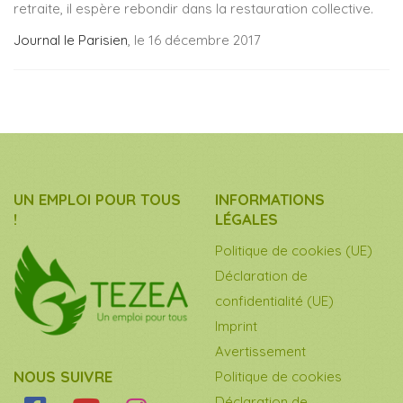
retraite, il espère rebondir dans la restauration collective.
Journal le Parisien
, le 16 décembre 2017
UN EMPLOI POUR TOUS
INFORMATIONS
!
LÉGALES
Politique de cookies (UE)
Déclaration de
confidentialité (UE)
Imprint
Avertissement
NOUS SUIVRE
Politique de cookies
Déclaration de